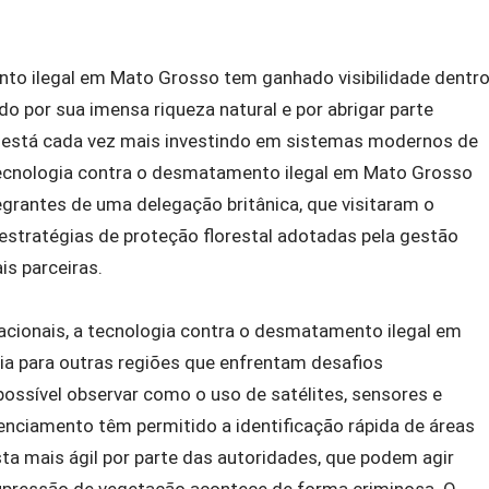
to ilegal em Mato Grosso tem ganhado visibilidade dentr
ido por sua imensa riqueza natural e por abrigar parte
, está cada vez mais investindo em sistemas modernos de
ecnologia contra o desmatamento ilegal em Mato Grosso
egrantes de uma delegação britânica, que visitaram o
estratégias de proteção florestal adotadas pela gestão
is parceiras.
acionais, a tecnologia contra o desmatamento ilegal em
a para outras regiões que enfrentam desafios
 possível observar como o uso de satélites, sensores e
nciamento têm permitido a identificação rápida de áreas
ta mais ágil por parte das autoridades, que podem agir
upressão de vegetação acontece de forma criminosa. O