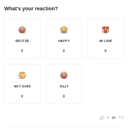
What's your reaction?
EXCITED
HAPPY
IN LOVE
0
0
0
NOT SURE
SILLY
0
0
0
119