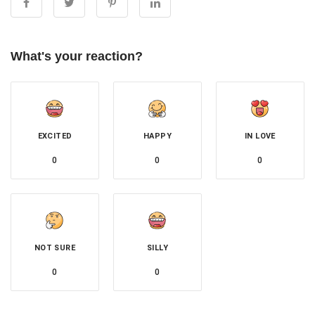
What's your reaction?
EXCITED
HAPPY
IN LOVE
0
0
0
NOT SURE
SILLY
0
0