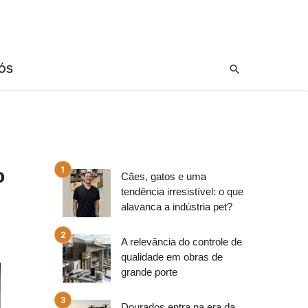
ÓS
o
Cães, gatos e uma
tendência irresistível: o que
alavanca a indústria pet?
A relevância do controle de
qualidade em obras de
grande porte
Dourados entra na era da