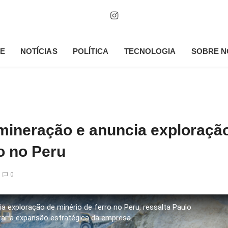
E
NOTÍCIAS
POLÍTICA
TECNOLOGIA
SOBRE N
a mineração e anuncia exploraçã
o no Peru
0
ia exploração de minério de ferro no Peru, ressalta Paulo
r a expansão estratégica da empresa.