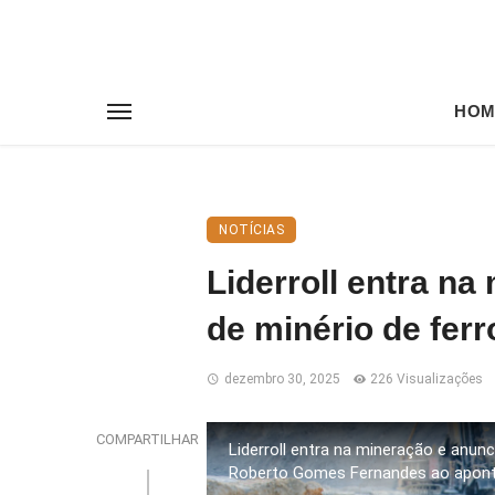
HOM
NOTÍCIAS
Liderroll entra n
de minério de ferr
dezembro 30, 2025
226 Visualizações
COMPARTILHAR
Liderroll entra na mineração e anunc
Roberto Gomes Fernandes ao aponta