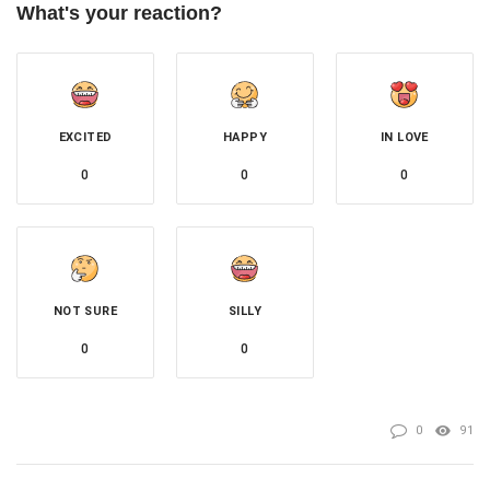
What's your reaction?
EXCITED
HAPPY
IN LOVE
0
0
0
NOT SURE
SILLY
0
0
0
91