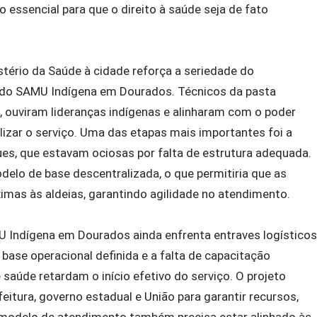
 essencial para que o direito à saúde seja de fato
stério da Saúde à cidade reforça a seriedade do
do SAMU Indígena em Dourados. Técnicos da pasta
s, ouviram lideranças indígenas e alinharam com o poder
bilizar o serviço. Uma das etapas mais importantes foi a
ues, que estavam ociosas por falta de estrutura adequada.
elo de base descentralizada, o que permitiria que as
as às aldeias, garantindo agilidade no atendimento.
U Indígena em Dourados ainda enfrenta entraves logísticos
base operacional definida e a falta de capacitação
e saúde retardam o início efetivo do serviço. O projeto
eitura, governo estadual e União para garantir recursos,
 modelo de atendimento também precisa estar alinhado às