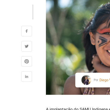
Diego
Por
A implantação do SAMU Indígena 